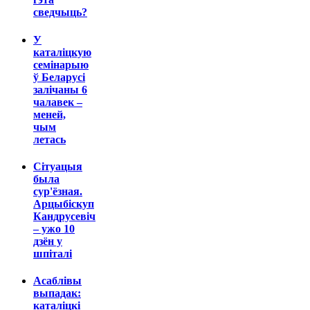
сведчыць?
У
каталіцкую
семінарыю
ў Беларусі
залічаны 6
чалавек –
меней,
чым
летась
Сітуацыя
была
сур'ёзная.
Арцыбіскуп
Кандрусевіч
– ужо 10
дзён у
шпіталі
Асаблівы
выпадак:
каталіцкі