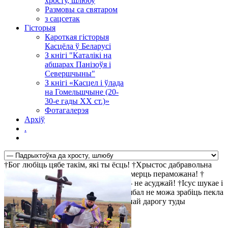
хросту, шлюбу
Размовы са святаром
з сацсетак
Гісторыя
Кароткая гісторыя
Касцёла ў Беларусі
З кнігі "Каталікі на
абшарах Панізоўя і
Севершчыны"
З кнігі «Касцел і ўлада
на Гомельшчыне (20-
30-е гады ХХ ст.)»
Фотагалерэя
Архіў
.
†Бог любіць цябе такім, які ты ёсць! †Хрыстос дабравольна
пайшоў на крыж за твае правіны †Смерць пераможана! †
Найбольш просты шлях да святасці - не асуджай! †Ісус шукае і
чакае цябе! †Хрыстос уваскрос! †Д'ябал не можа зрабіць пекла
прывабным, таму ён робіць прывабнай дарогу туды