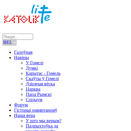
BEL
Галоўная
Навіны
У Гомелі
Думкі
Карытас - Гомель
Скаўты ў Гомелі
Дзіцячая вёска
Царква
Папа Рымскі
Соцыум
Форум
Гісторыі навяртанняў
Наша вера
У што мы верым?
Падрыхтоўка да