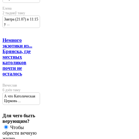
Елена
2 тыдняў таму
Завтра (21.07) в 11:15
у ...
Немного
экзотики из...
Брянска, где
местных
католиков
почти не
осталось
Вячеслав
6 дзён таму
А что Католическая
Церковь ...
Для чего быть
верующим?
Чтобы
обрести вечную
жизнь