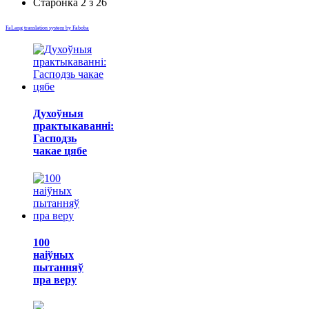
Старонка 2 з 26
FaLang translation system by Faboba
Духоўныя
практыкаванні:
Гасподзь
чакае цябе
100
наіўных
пытанняў
пра веру