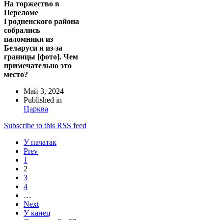
На торжество в
Переломе
Гродненского района
собрались
паломники из
Беларуси и из-за
границы [фото]. Чем
примечательно это
место?
Май 3, 2024
Published in
Царква
Subscribe to this RSS feed
У пачатак
Prev
1
2
3
4
…
Next
У канец