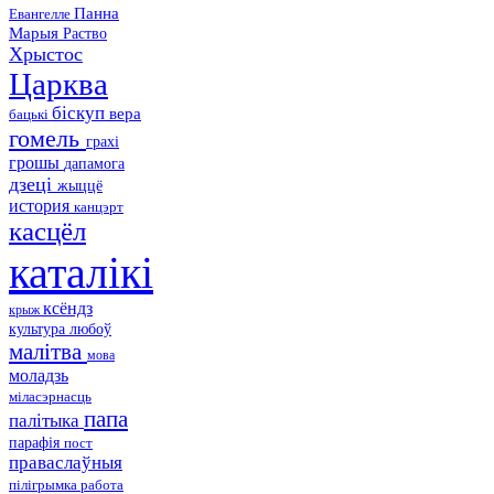
Панна
Евангелле
Марыя
Раство
Хрыстос
Царква
біскуп
вера
бацькі
гомель
грахі
грошы
дапамога
дзеці
жыццё
история
канцэрт
касцёл
каталікі
ксёндз
крыж
культура
любоў
малітва
мова
моладзь
міласэрнасць
папа
палітыка
парафія
пост
праваслаўныя
пілігрымка
работа