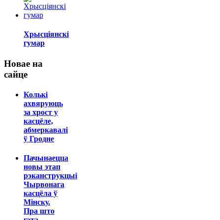
Хрысціянскі
гумар
Новае на
сайце
Колькі
ахвяруюць
за хрост у
касцёле,
абмеркавалі
ў Гродне
Пачынаецца
новы этап
рэканструкцыі
Чырвонага
касцёла ў
Мінску.
Пра што
гэта