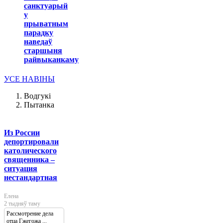
санктуарый
у
прыватным
парадку
наведаў
старшыня
райвыканкаму
УСЕ НАВІНЫ
Водгукі
Пытанка
Из России
депортировали
католического
священника –
ситуация
нестандартная
Елена
2 тыдняў таму
Рассмотрение дела
отца Гжегожа ...