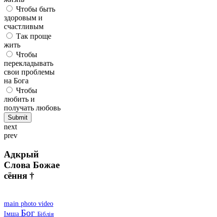
Чтобы быть
здоровым и
счастливым
Так проще
жить
Чтобы
перекладывать
свои проблемы
на Бога
Чтобы
любить и
получать любовь
next
prev
Адкрый
Слова Божае
сёння †
main
photo
video
Бог
Імша
Біблія