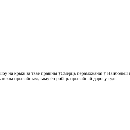
йшоў на крыж за твае правіны †Смерць пераможана! † Найбольш пр
ць пекла прывабным, таму ён робіць прывабнай дарогу туды