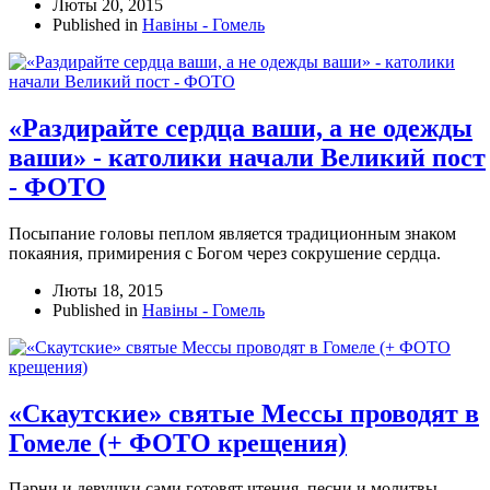
Люты 20, 2015
Published in
Навіны - Гомель
«Раздирайте сердца ваши, а не одежды
ваши» - католики начали Великий пост
- ФОТО
Посыпание головы пеплом является традиционным знаком
покаяния, примирения с Богом через сокрушение сердца.
Люты 18, 2015
Published in
Навіны - Гомель
«Скаутские» святые Мессы проводят в
Гомеле (+ ФОТО крещения)
Парни и девушки сами готовят чтения, песни и молитвы,