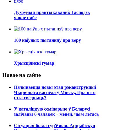
Духоўныя практыкаванні: Гасподзь
чакае цябе
100 наіўных пытанняў пра веру
Хрысціянскі гумар
Новае на сайце
Пачынаецца новы этап рэканструкцыі
Чырвонага касцёла ў Мінску. Пра што
гэта сведчыць?
У каталіцкую семінарыю ў Беларусі
залічаны 6 чалавек – меней, чым летась
Сітуацыя была сур'ёзная. Арцыбіскуп