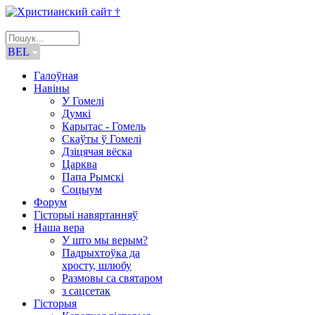
BEL
Галоўная
Навіны
У Гомелі
Думкі
Карытас - Гомель
Скаўты ў Гомелі
Дзіцячая вёска
Царква
Папа Рымскі
Соцыум
Форум
Гісторыі навяртанняў
Наша вера
У што мы верым?
Падрыхтоўка да
хросту, шлюбу
Размовы са святаром
з сацсетак
Гісторыя