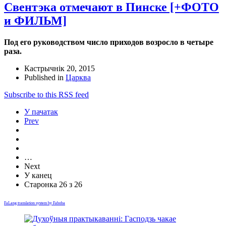
Свентэка отмечают в Пинске [+ФОТО
и ФИЛЬМ]
Под его руководством число приходов возросло в четыре
раза.
Кастрычнік 20, 2015
Published in
Царква
Subscribe to this RSS feed
У пачатак
Prev
…
Next
У канец
Старонка 26 з 26
FaLang translation system by Faboba