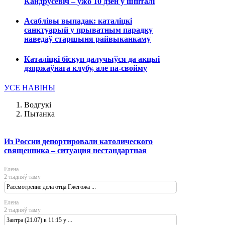
Кандрусевіч – ужо 10 дзён у шпіталі
Асаблівы выпадак: каталіцкі
санктуарый у прыватным парадку
наведаў старшыня райвыканкаму
Каталіцкі біскуп далучыўся да акцыі
дзяржаўнага клубу, але па-свойму
УСЕ НАВІНЫ
Водгукі
Пытанка
Из России депортировали католического
священника – ситуация нестандартная
Елена
2 тыдняў таму
Рассмотрение дела отца Гжегожа ...
Елена
2 тыдняў таму
Завтра (21.07) в 11:15 у ...