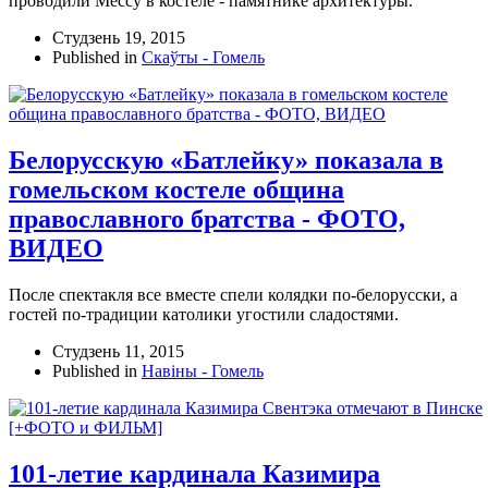
проводили Мессу в костеле - памятнике архитектуры.
Студзень 19, 2015
Published in
Скаўты - Гомель
Белорусскую «Батлейку» показала в
гомельском костеле община
православного братства - ФОТО,
ВИДЕО
После спектакля все вместе спели колядки по-белорусски, а
гостей по-традиции католики угостили сладостями.
Студзень 11, 2015
Published in
Навіны - Гомель
101-летие кардинала Казимира