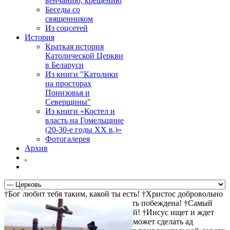
венчанию, крещению
Беседы со
священником
Из соцсетей
История
Краткая история
Католической Церкви
в Беларуси
Из книги "Католики
на просторах
Понизовья и
Северщины"
Из книги «Костел и
власть на Гомельщине
(20-30-е годы ХХ в.)»
Фотогалерея
Архив
.
†Бог любит тебя таким, какой ты есть! †Христос добровольно
пошел на крест за твои грехи †Смерть побеждена! †Самый
прямой путь к спасению - не осуждай! †Иисус ищет и ждет
тебя! †Христос воскрес! †Дьявол не может сделать ад