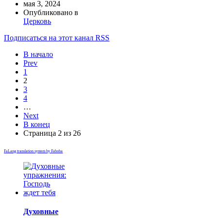
мая 3, 2024
Опубликовано в
Церковь
Подписаться на этот канал RSS
В начало
Prev
1
2
3
4
…
Next
В конец
Страница 2 из 26
FaLang translation system by Faboba
Духовные