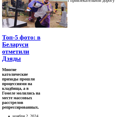
привлекательным, поэтому он делает привлекательной дорогу
туда
Топ-5 фото: в
Беларуси
отметили
Дзяды
Многие
католические
приходы прошли
процессиями на
кладбища, а в
Гомеле молились на
месте массовых
расстрелов
репрессированных.
ноября 2, 2024