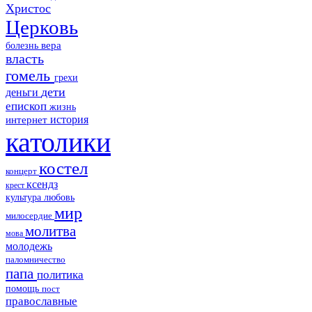
Христос
Церковь
болезнь
вера
власть
гомель
грехи
дети
деньги
епископ
жизнь
история
интернет
католики
костел
концерт
ксендз
крест
культура
любовь
мир
милосердие
молитва
мова
молодежь
паломничество
папа
политика
помощь
пост
православные