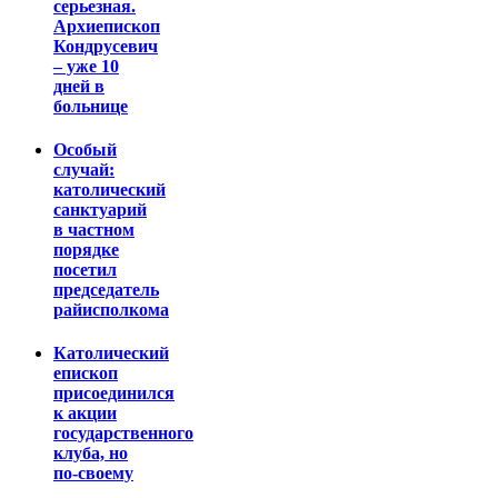
серьезная.
Архиепископ
Кондрусевич
– уже 10
дней в
больнице
Особый
случай:
католический
санктуарий
в частном
порядке
посетил
председатель
райисполкома
Католический
епископ
присоединился
к акции
государственного
клуба, но
по-своему