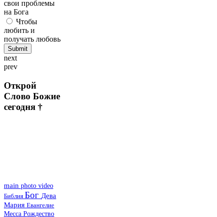
свои проблемы
на Бога
Чтобы
любить и
получать любовь
next
prev
Открой
Слово Божие
сегодня †
main
photo
video
Бог
Дева
Библия
Мария
Евангелие
Месса
Рождество