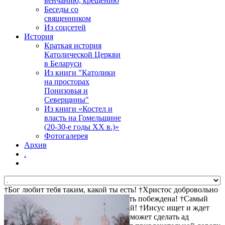
венчанию, крещению
Беседы со
священником
Из соцсетей
История
Краткая история
Католической Церкви
в Беларуси
Из книги "Католики
на просторах
Понизовья и
Северщины"
Из книги «Костел и
власть на Гомельщине
(20-30-е годы ХХ в.)»
Фотогалерея
Архив
.
†Бог любит тебя таким, какой ты есть! †Христос добровольно
пошел на крест за твои грехи †Смерть побеждена! †Самый
прямой путь к спасению - не осуждай! †Иисус ищет и ждет
тебя! †Христос воскрес! †Дьявол не может сделать ад