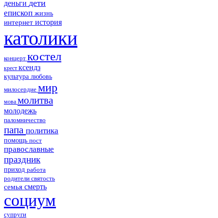
дети
деньги
епископ
жизнь
история
интернет
католики
костел
концерт
ксендз
крест
культура
любовь
мир
милосердие
молитва
мова
молодежь
паломничество
папа
политика
помощь
пост
православные
праздник
приход
работа
родители
святость
смерть
семья
социум
супруги