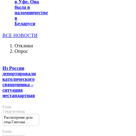
в Уфе. Она
была в
паломничестве
в
Беларуси
ВСЕ НОВОСТИ
Отклики
Опрос
Из России
депортировали
католического
священника –
ситуация
нестандартная
Елена
2 недели назад
Рассмотрение дела
отца Гжегожа ...
Елена