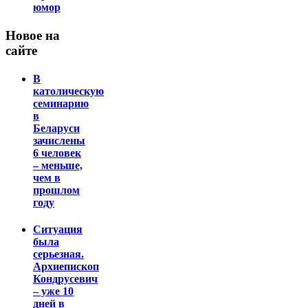
юмор
Новое на
сайте
В
католическую
семинарию
в
Беларуси
зачислены
6 человек
– меньше,
чем в
прошлом
году
Ситуация
была
серьезная.
Архиепископ
Кондрусевич
– уже 10
дней в