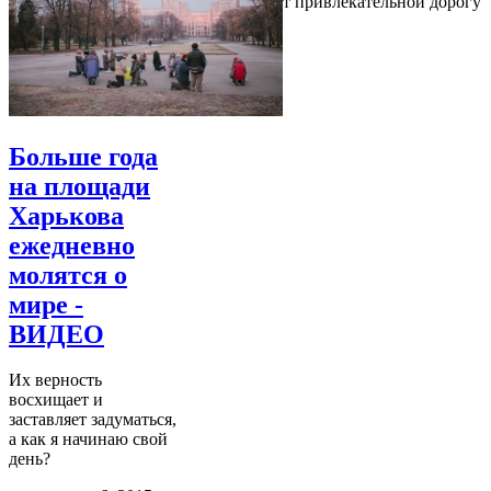
привлекательным, поэтому он делает привлекательной дорогу
туда
Больше года
на площади
Харькова
ежедневно
молятся о
мире -
ВИДЕО
Их верность
восхищает и
заставляет задуматься,
а как я начинаю свой
день?