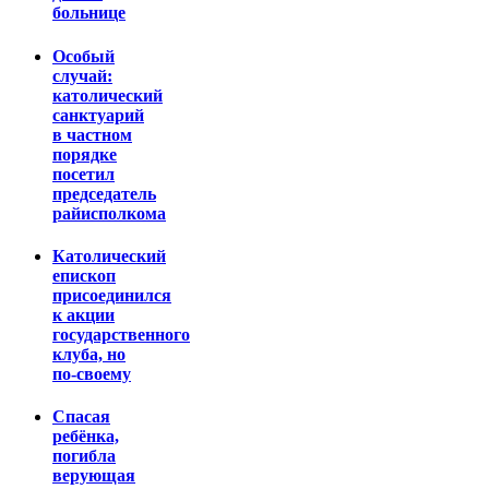
больнице
Особый
случай:
католический
санктуарий
в частном
порядке
посетил
председатель
райисполкома
Католический
епископ
присоединился
к акции
государственного
клуба, но
по-своему
Спасая
ребёнка,
погибла
верующая