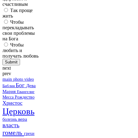
счастливым
Так проще
жить
Чтобы
перекладывать
свои проблемы
на Бога
Чтобы
любить и
получать любовь
next
prev
main
photo
video
Бог
Дева
Библия
Мария
Евангелие
Месса
Рождество
Христос
Церковь
болезнь
вера
власть
гомель
грехи