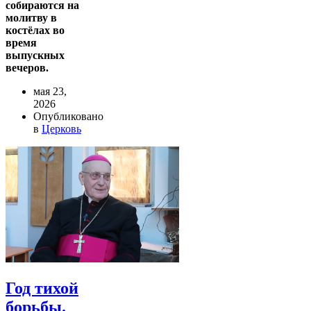
собираются на
молитву в
костёлах во
время
выпускных
вечеров.
мая 23,
2026
Опубликовано
в
Церковь
Год тихой
борьбы.