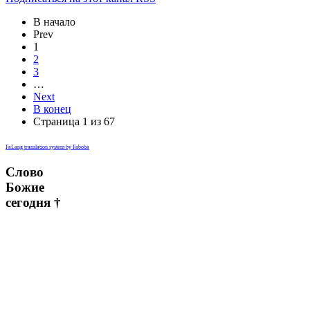
В начало
Prev
1
2
3
…
Next
В конец
Страница 1 из 67
FaLang translation system by Faboba
Слово
Божие
сегодня †