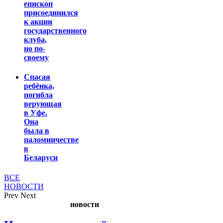
епископ
присоединился
к акции
государственного
клуба,
но по-
своему
Спасая
ребёнка,
погибла
верующая
в Уфе.
Она
была в
паломничестве
в
Беларуси
ВСЕ
НОВОСТИ
Prev
Next
новости