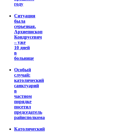
году
Ситуация
была
серьезная.
Архиепископ
Кондрусевич
– уже
10 дней
в
больнице
Особый
случай:
католический
санктуарий
в
частном
порядке
посетил
председатель
райисполкома
Католический