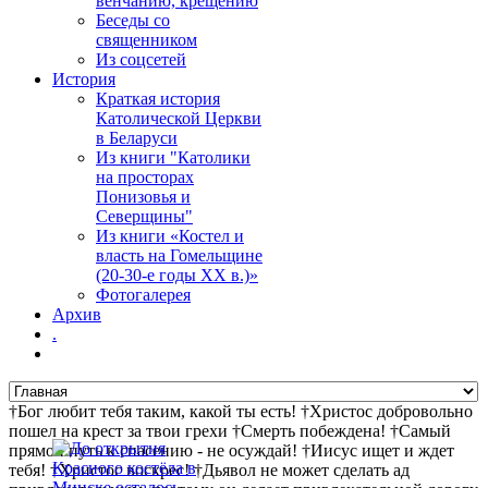
венчанию, крещению
Беседы со
священником
Из соцсетей
История
Краткая история
Католической Церкви
в Беларуси
Из книги "Католики
на просторах
Понизовья и
Северщины"
Из книги «Костел и
власть на Гомельщине
(20-30-е годы ХХ в.)»
Фотогалерея
Архив
.
†Бог любит тебя таким, какой ты есть! †Христос добровольно
пошел на крест за твои грехи †Смерть побеждена! †Самый
прямой путь к спасению - не осуждай! †Иисус ищет и ждет
тебя! †Христос воскрес! †Дьявол не может сделать ад