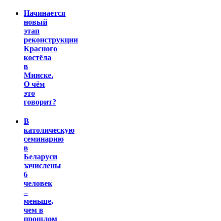
Начинается
новый
этап
реконструкции
Красного
костёла
в
Минске.
О чём
это
говорит?
В
католическую
семинарию
в
Беларуси
зачислены
6
человек
–
меньше,
чем в
прошлом