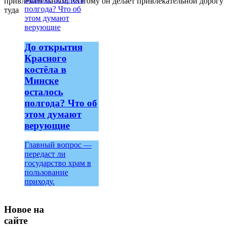
привлекательным, поэтому он делает привлекательной дорогу
туда
До открытия
Красного
костёла в
Минске
осталось
полгода? Что об
этом думают
верующие
Главный вопрос —
передаст ли
государство храм в
пользование
приходу.
Новое на
сайте