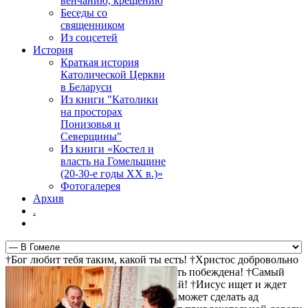
венчанию, крещению
Беседы со
священником
Из соцсетей
История
Краткая история
Католической Церкви
в Беларуси
Из книги "Католики
на просторах
Понизовья и
Северщины"
Из книги «Костел и
власть на Гомельщине
(20-30-е годы ХХ в.)»
Фотогалерея
Архив
.
†Бог любит тебя таким, какой ты есть! †Христос добровольно
пошел на крест за твои грехи †Смерть побеждена! †Самый
прямой путь к спасению - не осуждай! †Иисус ищет и ждет
тебя! †Христос воскрес! †Дьявол не может сделать ад