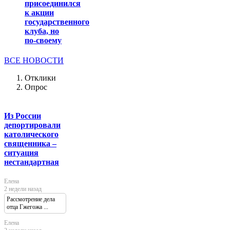
присоединился
к акции
государственного
клуба, но
по-своему
ВСЕ НОВОСТИ
Отклики
Опрос
Из России
депортировали
католического
священника –
ситуация
нестандартная
Елена
2 недели назад
Рассмотрение дела
отца Гжегожа ...
Елена