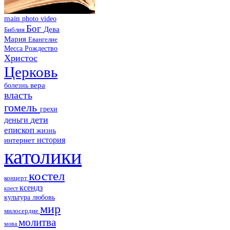
main
photo
video
Бог
Дева
Библия
Мария
Евангелие
Месса
Рождество
Христос
Церковь
болезнь
вера
власть
гомель
грехи
дети
деньги
епископ
жизнь
история
интернет
католики
костел
концерт
ксендз
крест
культура
любовь
мир
милосердие
молитва
мова