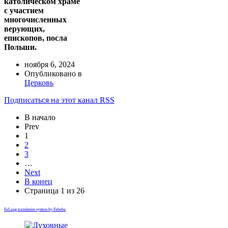
католическом храме
с участием
многочисленных
верующих,
епископов, посла
Польши.
ноября 6, 2024
Опубликовано в
Церковь
Подписаться на этот канал RSS
В начало
Prev
1
2
3
…
Next
В конец
Страница 1 из 26
FaLang translation system by Faboba