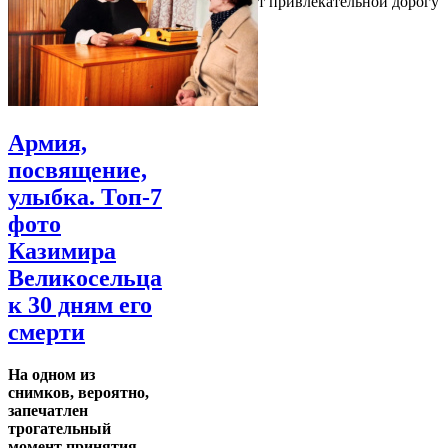
привлекательным, поэтому он делает привлекательной дорогу
туда
Армия,
посвящение,
улыбка. Топ-7
фото
Казимира
Великосельца
к 30 дням его
смерти
На одном из
снимков, вероятно,
запечатлен
трогательный
момент принятия