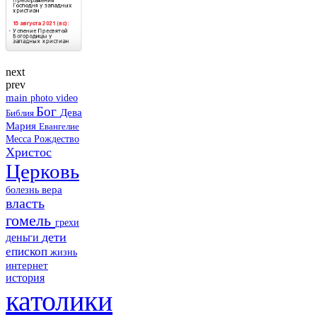
next
prev
main
photo
video
Бог
Дева
Библия
Мария
Евангелие
Месса
Рождество
Христос
Церковь
болезнь
вера
власть
гомель
грехи
дети
деньги
епископ
жизнь
интернет
история
католики