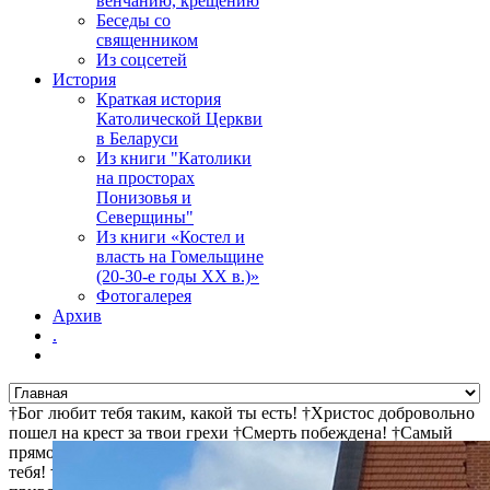
венчанию, крещению
Беседы со
священником
Из соцсетей
История
Краткая история
Католической Церкви
в Беларуси
Из книги "Католики
на просторах
Понизовья и
Северщины"
Из книги «Костел и
власть на Гомельщине
(20-30-е годы ХХ в.)»
Фотогалерея
Архив
.
†Бог любит тебя таким, какой ты есть! †Христос добровольно
пошел на крест за твои грехи †Смерть побеждена! †Самый
прямой путь к спасению - не осуждай! †Иисус ищет и ждет
тебя! †Христос воскрес! †Дьявол не может сделать ад