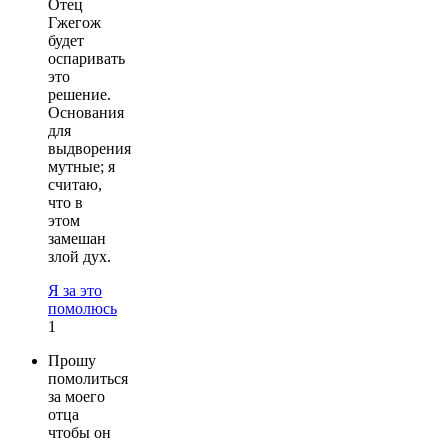
Отец
Гжегож
будет
оспаривать
это
решение.
Основания
для
выдворения
мутные; я
считаю,
что в
этом
замешан
злой дух.
Я за это
помолюсь
1
Прошу
помолиться
за моего
отца
чтобы он