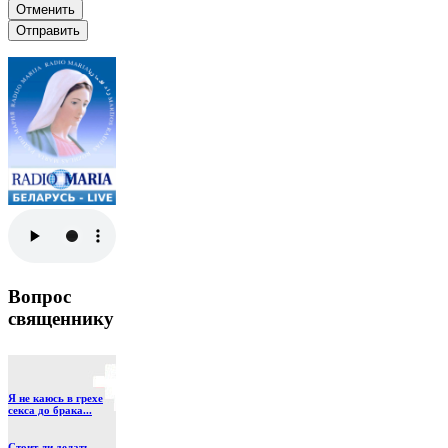
Отменить
Отправить
Вопрос
священнику
Я не каюсь в грехе
секса до брака...
Стоит ли делать