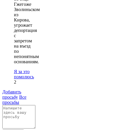
Гжегоже
Зволиньском
из
Кирова,
угрожает
депортация
с
запретом
на въезд
по
непонятным
основаниям.
Я за это
помолюсь
2
Добавить
просьбу
Все
просьбы