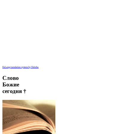
FaLang translation system by Faboba
Слово
Божие
сегодня †