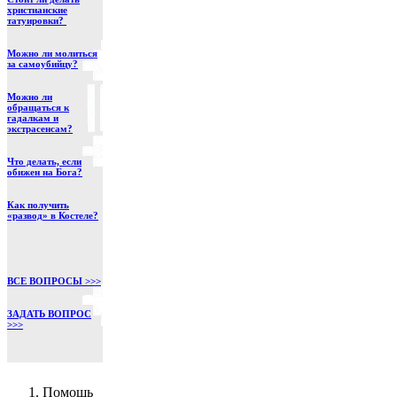
христианские
татуировки?
Можно ли молиться
за самоубийцу?
Можно ли
обращаться к
гадалкам и
экстрасенсам?
Что делать, если
обижен на Бога?
Как получить
«развод» в Костеле?
ВСЕ ВОПРОСЫ >>>
ЗАДАТЬ ВОПРОС
>>>
Помощь