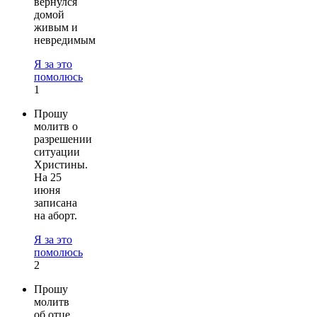
вернулся
домой
живым и
невредимым
Я за это
помолюсь
1
Прошу
молитв о
разрешении
ситуации
Христины.
На 25
июня
записана
на аборт.
Я за это
помолюсь
2
Прошу
молитв
об отце