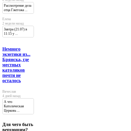
Рассмотрение дела
отца Гжегожа ...
Елена
2 недели назад
Завтра (21.07) в
11:15 у ...
Немного
экзотики из...
Брянска, где
местных
католиков
почти не
осталось
Вячеслав
4 дней назад
А что
Католическая
Церковь ...
Для чего быть
верующим?