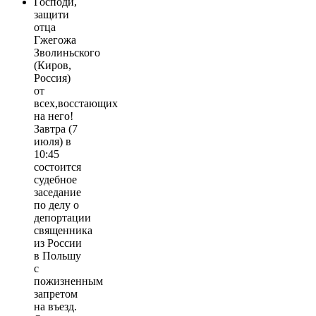
Господи,
защити
отца
Гжегожа
Зволиньского
(Киров,
Россия)
от
всех,восстающих
на него!
Завтра (7
июля) в
10:45
состоится
судебное
заседание
по делу о
депортации
священника
из России
в Польшу
с
пожизненным
запретом
на въезд.