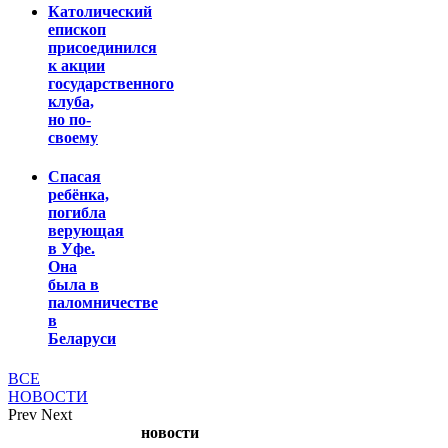
Католический
епископ
присоединился
к акции
государственного
клуба,
но по-
своему
Спасая
ребёнка,
погибла
верующая
в Уфе.
Она
была в
паломничестве
в
Беларуси
ВСЕ
НОВОСТИ
Prev
Next
новости