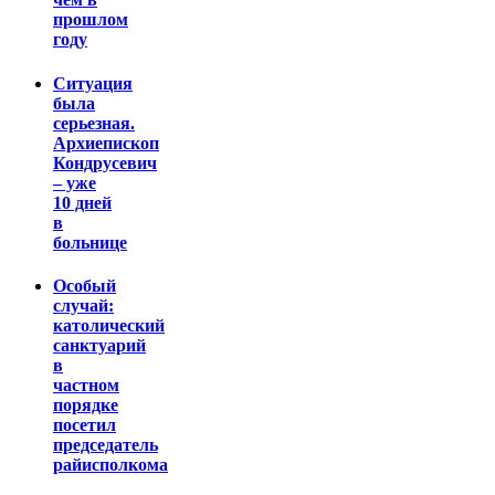
прошлом
году
Ситуация
была
серьезная.
Архиепископ
Кондрусевич
– уже
10 дней
в
больнице
Особый
случай:
католический
санктуарий
в
частном
порядке
посетил
председатель
райисполкома