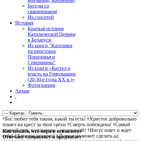
венчанию, крещению
Беседы со
священником
Из соцсетей
История
Краткая история
Католической Церкви
в Беларуси
Из книги "Католики
на просторах
Понизовья и
Северщины"
Из книги «Костел и
власть на Гомельщине
(20-30-е годы ХХ в.)»
Фотогалерея
Архив
.
†Бог любит тебя таким, какой ты есть! †Христос добровольно
пошел на крест за твои грехи †Смерть побеждена! †Самый
прямой путь к спасению - не осуждай! †Иисус ищет и ждет
Как понять, что пора к психологу?
тебя! †Христос воскрес! †Дьявол не может сделать ад
Отвечает специалист и предлагает