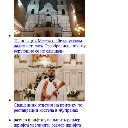
Трансляция Мессы на беларусском
радио осталась. Разобрались, почему
верующие ее не слышали
Священник ответил на критику по
реставрации костела в Жупранах
размер шрифта
уменьшить размер
шрифта
увеличить размер шрифта