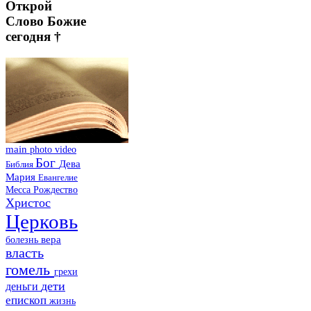
Открой
Слово Божие
сегодня †
main
photo
video
Бог
Дева
Библия
Мария
Евангелие
Месса
Рождество
Христос
Церковь
болезнь
вера
власть
гомель
грехи
дети
деньги
епископ
жизнь