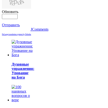
Обновить
Отправить
JComments
FaLang translation system by Faboba
Духовные
упражнения:
Упование
на Бога