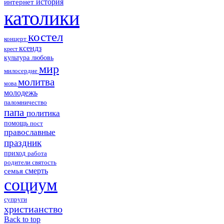
история
интернет
католики
костел
концерт
ксендз
крест
культура
любовь
мир
милосердие
молитва
мова
молодежь
паломничество
папа
политика
помощь
пост
православные
праздник
приход
работа
родители
святость
смерть
семья
социум
супруги
христианство
Back to top