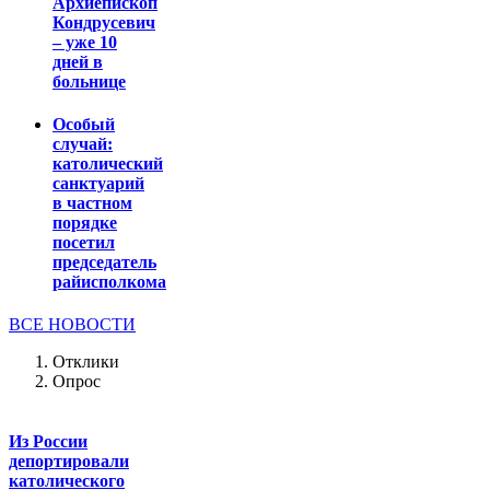
Архиепископ
Кондрусевич
– уже 10
дней в
больнице
Особый
случай:
католический
санктуарий
в частном
порядке
посетил
председатель
райисполкома
ВСЕ НОВОСТИ
Отклики
Опрос
Из России
депортировали
католического