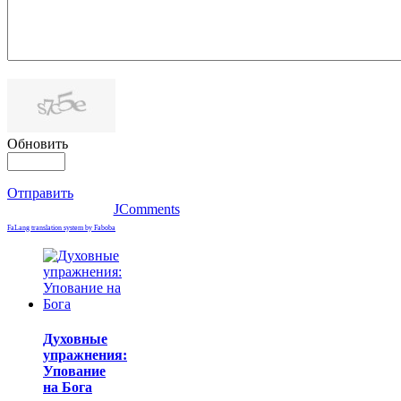
Обновить
Отправить
JComments
FaLang translation system by Faboba
Духовные
упражнения:
Упование
на Бога