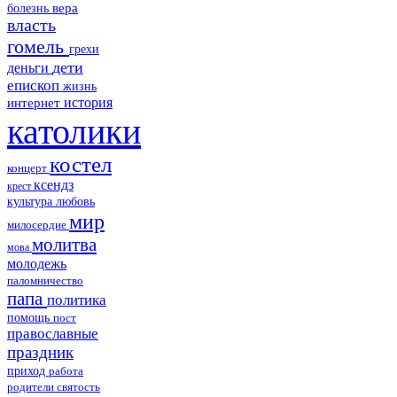
болезнь
вера
власть
гомель
грехи
дети
деньги
епископ
жизнь
история
интернет
католики
костел
концерт
ксендз
крест
культура
любовь
мир
милосердие
молитва
мова
молодежь
паломничество
папа
политика
помощь
пост
православные
праздник
приход
работа
родители
святость