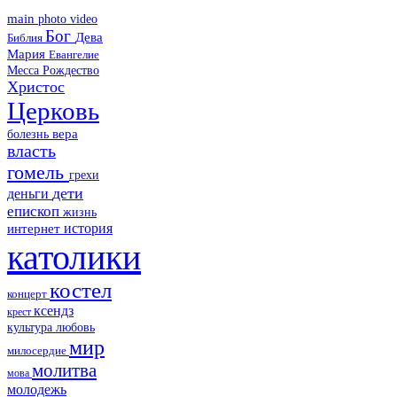
main
photo
video
Бог
Дева
Библия
Мария
Евангелие
Месса
Рождество
Христос
Церковь
болезнь
вера
власть
гомель
грехи
дети
деньги
епископ
жизнь
история
интернет
католики
костел
концерт
ксендз
крест
культура
любовь
мир
милосердие
молитва
мова
молодежь