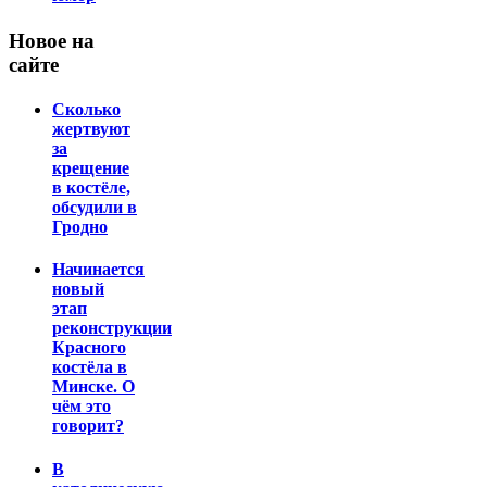
Новое на
сайте
Сколько
жертвуют
за
крещение
в костёле,
обсудили в
Гродно
Начинается
новый
этап
реконструкции
Красного
костёла в
Минске. О
чём это
говорит?
В