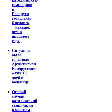
католическую
семинарию
в
Беларуси
зачислены
6 человек
– меньше,
чем в
прошлом
году
Ситуация
была
серьезная.
Архиепископ
Кондрусевич
– уже 10
дней в
больнице
Особый
случай:
католический
санктуарий
в частном