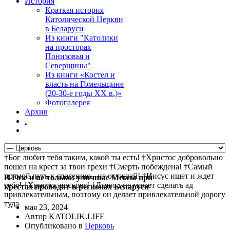
История
Краткая история
Католической Церкви
в Беларуси
Из книги "Католики
на просторах
Понизовья и
Северщины"
Из книги «Костел и
власть на Гомельщине
(20-30-е годы ХХ в.)»
Фотогалерея
Архив
.
†Бог любит тебя таким, какой ты есть! †Христос добровольно
пошел на крест за твои грехи †Смерть побеждена! †Самый
прямой путь к спасению - не осуждай! †Иисус ищет и ждет
В Гозе и не только: уличные Мессы при
тебя! †Христос воскрес! †Дьявол не может сделать ад
крестах проводят в регионах Беларуси
привлекательным, поэтому он делает привлекательной дорогу
туда
мая 23, 2024
Автор KATOLIK.LIFE
Опубликовано в
Церковь