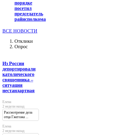
порядке
посетил
председатель
райисполкома
ВСЕ НОВОСТИ
Отклики
Опрос
Из России
депортировали
католического
священника –
ситуация
нестандартная
Елена
2 недели назад
Рассмотрение дела
отца Гжегожа ...
Елена
2 недели назад