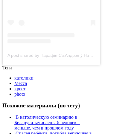
A post shared by Парафія Св.Андрэя ў Нарачы (@parafija_naracz_)
Теги
католики
Месса
крест
photo
Похожие материалы (по тегу)
В католическую семинарию в
Беларуси зачислены 6 человек –
меньше, чем в прошлом году
Спасая ребёнка, погибла верующая в