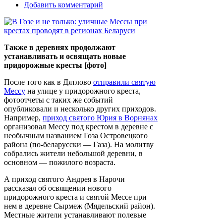
Добавить комментарий
Также в деревнях продолжают
устанавливать и освящать новые
придорожные кресты [фото]
После того как в Дятлово
отправили святую
Мессу
на улице у придорожного креста,
фотоотчеты с таких же событий
опубликовали и несколько других приходов.
Например,
приход святого Юрия в Ворнянах
организовал Мессу под крестом в деревне с
необычным названием Гоза Островецкого
района (по-беларусски — Газа). На молитву
собрались жители небольшой деревни, в
основном — пожилого возраста.
А приход святого Андрея в Нарочи
рассказал об освящении нового
придорожного креста и святой Мессе при
нем в деревне Сырмеж (Мядельский район).
Местные жители устанавливают полевые