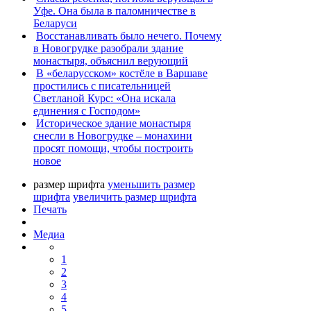
Уфе. Она была в паломничестве в
Беларуси
Восстанавливать было нечего. Почему
в Новогрудке разобрали здание
монастыря, объяснил верующий
В «беларусском» костёле в Варшаве
простились с писательницей
Светланой Курс: «Она искала
единения с Господом»
Историческое здание монастыря
снесли в Новогрудке – монахини
просят помощи, чтобы построить
новое
размер шрифта
уменьшить размер
шрифта
увеличить размер шрифта
Печать
Медиа
1
2
3
4
5