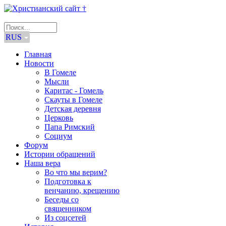
RUS
Главная
Новости
В Гомеле
Мысли
Каритас - Гомель
Скауты в Гомеле
Детская деревня
Церковь
Папа Римский
Социум
Форум
Истории обращений
Наша вера
Во что мы верим?
Подготовка к
венчанию, крещению
Беседы со
священником
Из соцсетей