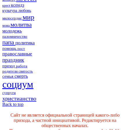
ксендз
крест
культура
любовь
мир
милосердие
молитва
мова
молодежь
паломничество
папа
политика
помощь
пост
православные
праздник
приход
работа
родители
святость
смерть
семья
социум
супруги
христианство
Back to top
Сайт не является официальной страницей какого-либо
прихода, а частной инициативой. Редактируется на
общественных началах.