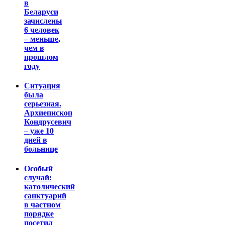
в
Беларуси
зачислены
6 человек
– меньше,
чем в
прошлом
году
Ситуация
была
серьезная.
Архиепископ
Кондрусевич
– уже 10
дней в
больнице
Особый
случай:
католический
санктуарий
в частном
порядке
посетил