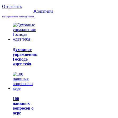
Отправить
JComments
FaLang translation system by Faboba
Духовные
упражнения:
Господь
ждет тебя
100
наивных
вопросов о
вере