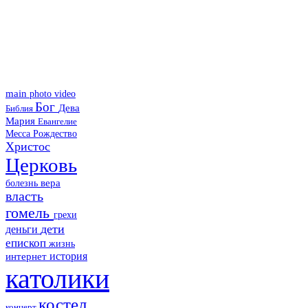
main
photo
video
Бог
Дева
Библия
Мария
Евангелие
Месса
Рождество
Христос
Церковь
болезнь
вера
власть
гомель
грехи
дети
деньги
епископ
жизнь
история
интернет
католики
костел
концерт