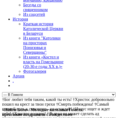
венчанию, крещению
Беседы со
священником
Из соцсетей
История
Краткая история
Католической Церкви
в Беларуси
Из книги "Католики
на просторах
Понизовья и
Северщины"
Из книги «Костел и
власть на Гомельщине
(20-30-е годы ХХ в.)»
Фотогалерея
Архив
.
†Бог любит тебя таким, какой ты есть! †Христос добровольно
пошел на крест за твои грехи †Смерть побеждена! †Самый
прямой путь к спасению - не осуждай! †Иисус ищет и ждет
«Найти Бога». Молодые католики Гомеля
тебя! †Христос воскрес! †Дьявол не может сделать ад
креативно поздравили с Рождеством -