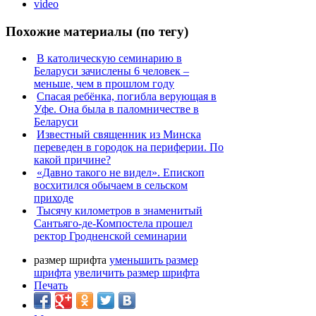
video
Похожие материалы (по тегу)
В католическую семинарию в
Беларуси зачислены 6 человек –
меньше, чем в прошлом году
Спасая ребёнка, погибла верующая в
Уфе. Она была в паломничестве в
Беларуси
Известный священник из Минска
переведен в городок на периферии. По
какой причине?
«Давно такого не видел». Епископ
восхитился обычаем в сельском
приходе
Тысячу километров в знаменитый
Сантьяго-де-Компостела прошел
ректор Гродненской семинарии
размер шрифта
уменьшить размер
шрифта
увеличить размер шрифта
Печать