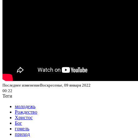
Последнее изменениеВоскресенье, 09 января 2022
00:22
Теги
молодежь
Рождество
Христос
Бог
гомель
приход