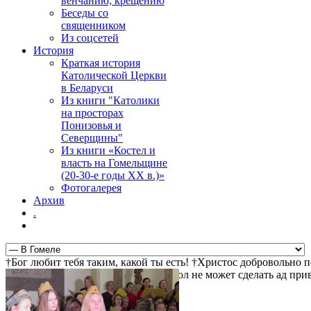
венчанию, крещению
Беседы со
священником
Из соцсетей
История
Краткая история
Католической Церкви
в Беларуси
Из книги "Католики
на просторах
Понизовья и
Северщины"
Из книги «Костел и
власть на Гомельщине
(20-30-е годы ХХ в.)»
Фотогалерея
Архив
.
†Бог любит тебя таким, какой ты есть! †Христос добровольно 
ждет тебя! †Христос воскрес! †Дьявол не может сделать ад пр