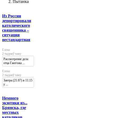
Пытанка
Из России
депортировали
католического
священника –
ситуация
нестандартная
Елена
2 тыдняў таму
Рассмотрение дела
отца Гжегожа ...
Елена
2 тыдняў таму
Завтра (21.07) в 11:15
у ...
Немного
экзотики из...
Брянска, где
местных
католиков