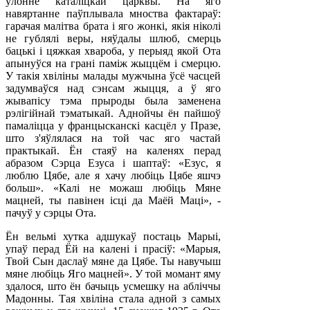
ўлонне каталіцкай царквы. На яго
навяртанне паўплывала мноства фактараў:
гарачая малітва брата і яго жонкі, якія ніколі
не гублялі веры, няўдалы шлюб, смерць
бацькі і цяжкая хвароба, у перыяд якой Ота
апынуўся на грані паміж жыццём і смерцю.
У такія хвіліны малады мужчына ўсё часцей
задумваўся над сэнсам жыцця, а ў яго
жывапісу тэма прыроды была заменена
рэлігійнай тэматыкай. Аднойчы ён пайшоў
памаліцца у францысканскі касцёл у Празе,
што з'яўлялася на той час яго частай
практыкай. Ён стаяў на каленях перад
абразом Сэрца Езуса і шаптаў: «Езус, я
люблю Цябе, але я хачу любіць Цябе яшчэ
больш». «Калі не можаш любіць Мяне
мацней, ты павінен ісці да Маёй Маці», -
пачуў у сэрцы Ота.
Ён вельмі хутка адшукаў постаць Марыі,
упаў перад Ёй на калені і прасіў: «Марыя,
Твой Сын даслаў мяне да Цябе. Ты навучыш
мяне любіць Яго мацней». У той момант яму
здалося, што ён бачыць усмешку на абліччы
Мадонны. Тая хвіліна стала адной з самых