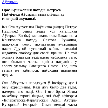
Праз Крыжовыя паходы Петруса
Паўлічэка Аўстрыя вызвалілася ад
савецкай акупацыі.
Імя Ота Аўгустына Паўлічэка (айцец Петрус
Паўлічэк) сёння ведае ўся каталіцкая
Аўстрыя. Ён быў заснавальнікам Пакаяннага
Крыжовага паходу Святога Ружанца,
дзякуючы якому акупаваныя аўстрыйцы
пасля Другой сусветнай вайны вымалілі
жаданую свабоду для сваёй краіны. На той
момант існавала велізарная небяспека таго,
што большая частка краіны патрапіць у
арбіту ўплыву Савецкага Саюза. Тое, што
гэтага не адбылося, паўсюдна прызнана
цудам.
Ота Аўгустын нарадзіўся ў Інсбруку, дзе і
быў ахрышчаны. Калі яму было два гады,
памерла яго маці. Ота і яго брата Язэпа
выхоўваў строгі бацька, які быў афіцэрам
«Імператарска-Каралеўскай Арміі Аўстра-
Вугорскай імперыі». Сям'я вельмі часта