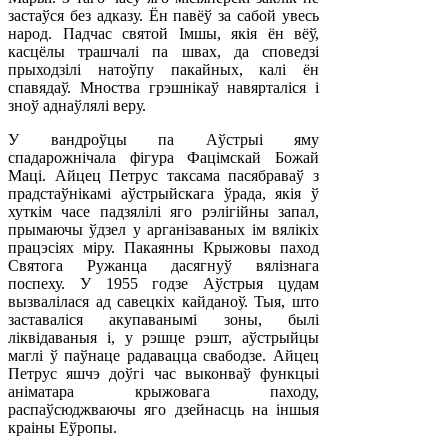
застаўся без адказу. Ён павёў за сабой увесь
народ. Падчас святой Імшы, якія ён вёў,
касцёлы трашчалі па швах, да споведзі
прыходзілі натоўпу пакайных, калі ён
спавядаў. Мноства грэшнікаў навярталіся і
зноў аднаўлялі веру.
У вандроўцы па Аўстрыі яму
спадарожнічала фігура Фацімскай Божай
Маці. Айцец Петрус таксама пасябраваў з
прадстаўнікамі аўстрыйскага ўрада, якія ў
хуткім часе падзялілі яго рэлігійны запал,
прымаючы ўдзел у арганізаваных ім вялікіх
працэсіях міру. Пакаянны Крыжовы паход
Святога Ружанца дасягнуў вялізнага
поспеху. У 1955 годзе Аўстрыя цудам
вызвалілася ад савецкіх кайданоў. Тыя, што
заставаліся акупаванымі зоны, былі
ліквідаваныя і, у рэшце рэшт, аўстрыйцы
маглі ў паўнаце радавацца свабодзе. Айцец
Петрус яшчэ доўгі час выконваў функцыі
аніматара крыжовага паходу,
распаўсюджваючы яго дзейнасць на іншыя
краіны Еўропы.