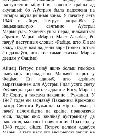
наступленне міру і вызваленне краіны ад
акупацыі: бо Аўстрыя была падзелена на
чатыры акупацыйныя зоны. У пачатку лета
1946 г. айцец Петрус адправіўся ў
нацыянальную святыню Аўстрыі
Марыяцэль. Укленчыўшы перад знакамітым
абразом Марыі «Magna Mater Austria», ён
пачуў наступныя словы: «Рабіце, што Я вам
кажу, і будзе вам дадзены мір» (толькі потым
ён дазнаўся, што тое самае сказала Марыя
дзецям у Фаціме).
Айцец Петрус пачаў яшчэ больш глыбока
вывучаць перададзены Марыяй зварот у
Фаціме. Ён адкрыў, што адзіным
выратаваннем для Аўстрыі і для ўсяго свету
з'яўляецца цалкавітае адданне Богу, Марыі і
Яе Сэрцу, а таксама пакаянне і Ружанец. У
1947 годзе ён заснаваў Пакаянны Крыжовы
паход Святога Ружанца за мір на зямлі, і
пачаў паломніцтва па краіне, праводзячы
місіі, падчас якіх заклікаў аўстрыйцаў да
пакаяння, малітвы і навяртання. Праз год, у
1948 годзе, айцец Петрус цалкам аддаўся
Марыі. З таго часу яго місіянерскі заклік не