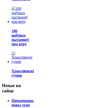
100
наіўных
пытанняў
пра веру
Хрысціянскі
гумар
Новае на
сайце
Пачынаецца
новы этап