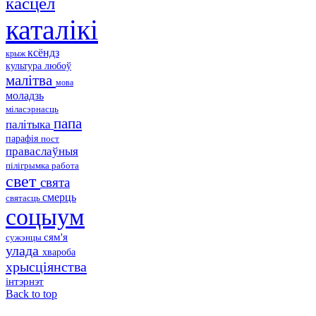
касцёл
каталікі
ксёндз
крыж
культура
любоў
малітва
мова
моладзь
міласэрнасць
папа
палітыка
парафія
пост
праваслаўныя
пілігрымка
работа
свет
свята
смерць
святасць
соцыум
сям'я
сужэнцы
улада
хвароба
хрысціянства
інтэрнэт
Back to top