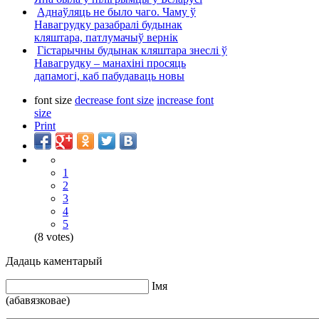
Аднаўляць не было чаго. Чаму ў
Навагрудку разабралі будынак
кляштара, патлумачыў вернік
Гістарычны будынак кляштара знеслі ў
Навагрудку – манахіні просяць
дапамогі, каб пабудаваць новы
font size
decrease font size
increase font
size
Print
1
2
3
4
5
(8 votes)
Дадаць каментарый
Iмя
(абавязковае)