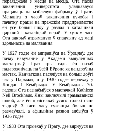
пераязджала з месца на месца. Ота пасля
заканчэння універсітэта ўладкаваўся
працаваць на мэблевую фабрыку ў Празе.
Менавіта з часоў заканчэння вучобы і
пачатку працы на пражскім прадпрыемстве
ён усё больш ішоў у разлад з каталіцкай
царквой і каталіцкай верай. У хуткім часе
Ота адкрыў атрыманую ў спадчыну ад маці
здольнасць да малявання.
У 1927 годзе ён адправіўся ва Ўроцлаў, дзе
пачаў навучанне ў Акадэміі выяўленчых
мастацтваў. Праз тры гады ён пачаў
падарожнічаць па ўсёй Еўропе як вандроўны
мастак. Канчаткова пасяліўся на больш доўгі
час у Парыжы, а ў 1930 годзе пераехаў у
Лондан і Кембрыдж. У Кембрыджы 30-
гадовы Ота пазнаёміўся з мастачкай Kathleen
Nell Brockhaus. Яны заключылі грамадзянскі
шлюб, але ён праіснаваў усяго толькі пяць
тыдняў. З таго часу сужэнцы больш не
размаўлялі, а афіцыйны развод адбыўся ў
1936 годзе.
У 1933 Ота прыехаў у Прагу, дзе вярнуўся ва