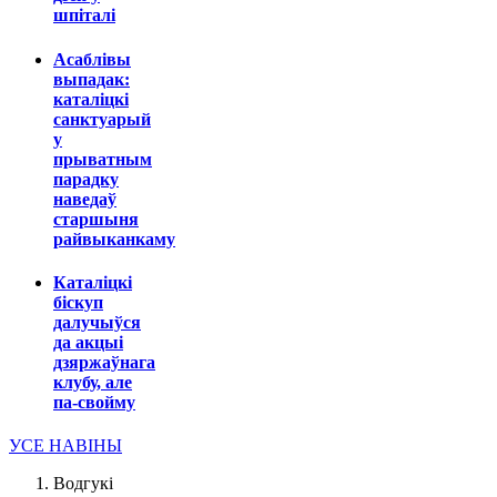
шпіталі
Асаблівы
выпадак:
каталіцкі
санктуарый
у
прыватным
парадку
наведаў
старшыня
райвыканкаму
Каталіцкі
біскуп
далучыўся
да акцыі
дзяржаўнага
клубу, але
па-свойму
УСЕ НАВІНЫ
Водгукі