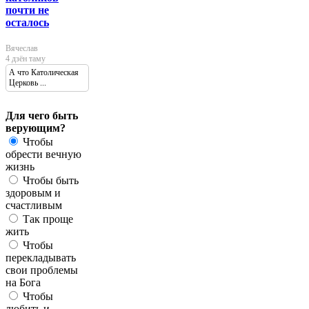
почти не
осталось
Вячеслав
4 дзён таму
А что Католическая
Церковь ...
Для чего быть
верующим?
Чтобы
обрести вечную
жизнь
Чтобы быть
здоровым и
счастливым
Так проще
жить
Чтобы
перекладывать
свои проблемы
на Бога
Чтобы
любить и