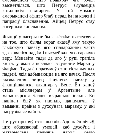
высветлілася, што Петрус з'яўляецца
каталіцкім святаром. У той момант
амерыканскі афіцэр ўпаў перад ім на калені і
папрасіў блаславення. Айцец Петрус стаў
лагерным капеланам.
Жыццё у лагеры не была лёгкім: нягледзячы
на тое, што былы вораг аказаў яму такую
глыбокую павагу, яго спадарожнікі часта
здзекаваліся над ім і высмейвалі яго гарачую
веру. Менавіта тады да яго ў рукі трапіла
кніга, у якой апісвалася з'яўленне Марыі ў
Фаціме. Тады ён зразумеў сэнс гістарычных
падзей, якія адбываюцца на яго вачах. Пасля
вызвалення айцец Паўлічэк паехаў у
францішканскі кляштар у Вене. Ён хацеў
стаць місіянерам ў Аргентыне, але
манастырскія ўлады вырашылі інакш. Ён
павінен быў, як пастыр, дапамагчы ў
выманні краіны з духоўнага маразму, у які
пагрузіла яе вайна.
Петрус прыняў гэты выклік. Аднак ён лічыў,
што абавязковай умовай, каб духоўна і
матэрыяльна падняць народ, было