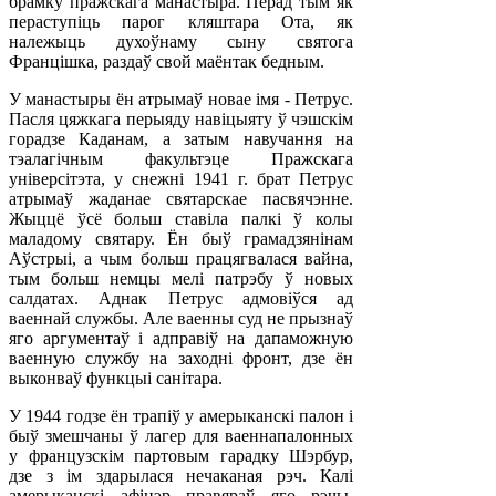
брамку пражскага манастыра. Перад тым як
пераступіць парог кляштара Ота, як
належыць духоўнаму сыну святога
Францішка, раздаў свой маёнтак бедным.
У манастыры ён атрымаў новае імя - Петрус.
Пасля цяжкага перыяду навіцыяту ў чэшскім
горадзе Каданам, а затым навучання на
тэалагічным факультэце Пражскага
універсітэта, у снежні 1941 г. брат Петрус
атрымаў жаданае святарскае пасвячэнне.
Жыццё ўсё больш ставіла палкі ў колы
маладому святару. Ён быў грамадзянінам
Аўстрыі, а чым больш працягвалася вайна,
тым больш немцы мелі патрэбу ў новых
салдатах. Аднак Петрус адмовіўся ад
ваеннай службы. Але ваенны суд не прызнаў
яго аргументаў і адправіў на дапаможную
ваенную службу на заходні фронт, дзе ён
выконваў функцыі санітара.
У 1944 годзе ён трапіў у амерыканскі палон і
быў змешчаны ў лагер для ваеннапалонных
у французскім партовым гарадку Шэрбур,
дзе з ім здарылася нечаканая рэч. Калі
амерыканскі афіцэр правяраў яго рэчы,