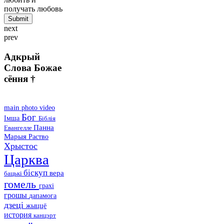
получать любовь
next
prev
Адкрый
Слова Божае
сёння †
main
photo
video
Бог
Імша
Біблія
Панна
Евангелле
Марыя
Раство
Хрыстос
Царква
біскуп
вера
бацькі
гомель
грахі
грошы
дапамога
дзеці
жыццё
история
канцэрт