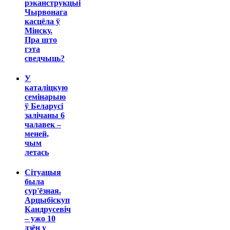
рэканструкцыі
Чырвонага
касцёла ў
Мінску.
Пра што
гэта
сведчыць?
У
каталіцкую
семінарыю
ў Беларусі
залічаны 6
чалавек –
меней,
чым
летась
Сітуацыя
была
сур'ёзная.
Арцыбіскуп
Кандрусевіч
– ужо 10
дзён у