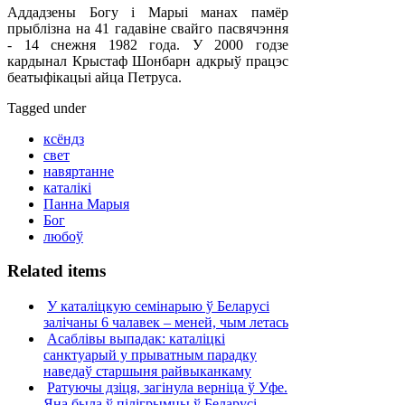
Аддадзены Богу і Марыі манах памёр
прыблізна на 41 гадавіне свайго пасвячэння
- 14 снежня 1982 года. У 2000 годзе
кардынал Крыстаф Шонбарн адкрыў працэс
беатыфікацыі айца Петруса.
Tagged under
ксёндз
свет
навяртанне
каталікі
Панна Марыя
Бог
любоў
Related items
У каталіцкую семінарыю ў Беларусі
залічаны 6 чалавек – меней, чым летась
Асаблівы выпадак: каталіцкі
санктуарый у прыватным парадку
наведаў старшыня райвыканкаму
Ратуючы дзіця, загінула верніца ў Уфе.
Яна была ў пілігрымцы ў Беларусі