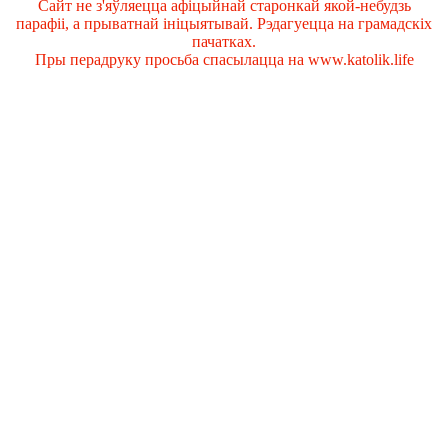
Сайт не з'яўляецца афіцыйнай старонкай якой-небудзь
парафіі, а прыватнай ініцыятывай. Рэдагуецца на грамадскіх
пачатках.
Пры перадруку просьба спасылацца на www.katolik.life