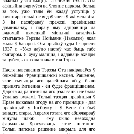
важных у яго жыцці. 15 снежня 1935 г. Ота
афіцыйна вярнуўся ва ўлонне царквы, больш
за тое, ужо тады ён жадаў уступіць у
кляштар; толькі не ведаў яшчэ ў які менавіта.
З ім пасябраваў пражскі правінцыял
дамініканаў, і параіў яму адправіцца да
вядомай нямецкай містычкі каталічкі-
стыгматке Тэрэзы Нойманн (Ньюмэн), якая
жыла ў Баварыі. Ота прыбыў туды 1 чэрвеня
1937 г. «Ужо даўно настаў час быць табе
святаром. Я буду маліцца, і аддаваць ахвяры
за цябе», - сказала знакамітая Тэрэза.
Пасля наведвання Тэрэзы Ота накіраваўся ў
бліжэйшы Францішканскі касцёл. Рашэнне,
якое тычыцца яго далейшага лёсу, было
прынята імгненна - ён будзе францішканам.
Дарога ад рашэння да яго рэалізацыі не была
ўсланая ружамі. Толькі трэцяя правінцыя ў
Празе выказала згоду на яго прыняцце - для
правінцый у Інсбруку і ў Вене ён быў
занадта стары. Акрамя гэтага яго абцяжарваў
мінулы шлюб - яму было неабходна
фармальна ўрэгуляваць гэтае пытанне.
Толькі папскае рашэнне адкрыла для яго