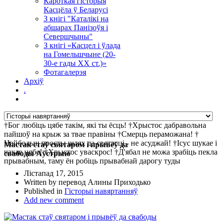
Кароткая гісторыя
Касцёла ў Беларусі
З кнігі "Каталікі на
абшарах Панізоўя і
Севершчыны"
З кнігі «Касцел і ўлада
на Гомельшчыне (20-
30-е гады ХХ ст.)»
Фотагалерэя
Архіў
.
†Бог любіць цябе такім, які ты ёсць! †Хрыстос дабравольна
пайшоў на крыж за твае правіны †Смерць пераможана! †
Найбольш просты шлях да святасці - не асуджай! †Ісус шукае і
Мастак стаў святаром і прывёў да
чакае цябе! †Хрыстос уваскрос! †Д'ябал не можа зрабіць пекла
свабоды Аўстрыю
прывабным, таму ён робіць прывабнай дарогу туды
Лістапад 17, 2015
Written by перевод Алины Приходько
Published in
Гісторыі навяртанняў
Add new comment