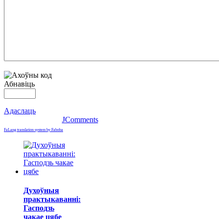
Абнавіць
Адаслаць
JComments
FaLang translation system by Faboba
Духоўныя
практыкаванні:
Гасподзь
чакае цябе