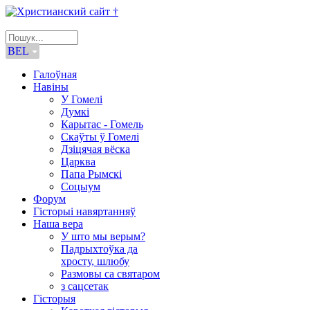
BEL
Галоўная
Навіны
У Гомелі
Думкі
Карытас - Гомель
Скаўты ў Гомелі
Дзіцячая вёска
Царква
Папа Рымскі
Соцыум
Форум
Гісторыі навяртанняў
Наша вера
У што мы верым?
Падрыхтоўка да
хросту, шлюбу
Размовы са святаром
з сацсетак
Гісторыя