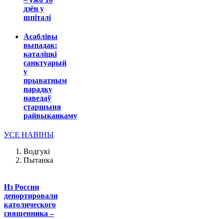
дзён у
шпіталі
Асаблівы
выпадак:
каталіцкі
санктуарый
у
прыватным
парадку
наведаў
старшыня
райвыканкаму
УСЕ НАВІНЫ
Водгукі
Пытанка
Из России
депортировали
католического
священника –