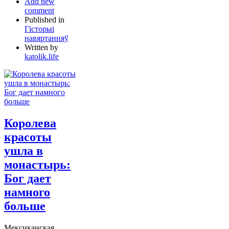
Add new
comment
Published in
Гісторыі
навяртанняў
Written by
katolik.life
Королева
красоты
ушла в
монастырь:
Бог дает
намного
больше
Мексиканская