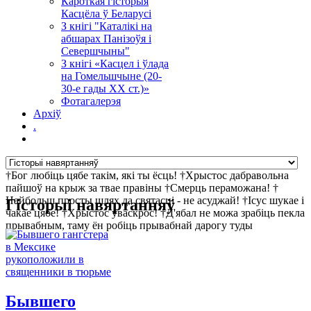
Кароткая гісторыя
Касцёла ў Беларусі
З кнігі "Каталікі на
абшарах Панізоўя і
Севершчыны"
З кнігі «Касцел і ўлада
на Гомельшчыне (20-
30-е гады ХХ ст.)»
Фотагалерэя
Архіў
.
†Бог любіць цябе такім, які ты ёсць! †Хрыстос дабравольна
пайшоў на крыж за твае правіны †Смерць пераможана! †
Найбольш просты шлях да святасці - не асуджай! †Ісус шукае і
Гісторыі навяртанняў
чакае цябе! †Хрыстос уваскрос! †Д'ябал не можа зрабіць пекла
прывабным, таму ён робіць прывабнай дарогу туды
Бывшего