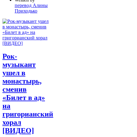
перевод Алины
Приходько
Рок-
музыкант
ушел в
монастырь,
сменив
«Билет в ад»
на
григорианский
хорал
[ВИДЕО]