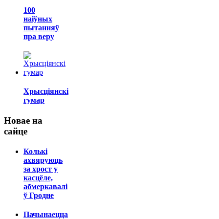
100
наіўных
пытанняў
пра веру
Хрысціянскі
гумар
Новае на
сайце
Колькі
ахвяруюць
за хрост у
касцёле,
абмеркавалі
ў Гродне
Пачынаецца