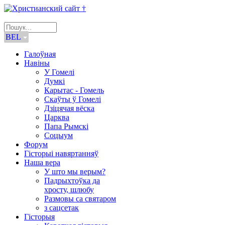
BEL
Галоўная
Навіны
У Гомелі
Думкі
Карытас - Гомель
Скаўты ў Гомелі
Дзіцячая вёска
Царква
Папа Рымскі
Соцыум
Форум
Гісторыі навяртанняў
Наша вера
У што мы верым?
Падрыхтоўка да
хросту, шлюбу
Размовы са святаром
з сацсетак
Гісторыя