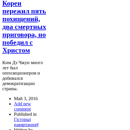
Кореи
пережил пять
похищений,
два смертных
приговора, но
победил с
Христом
Ким Дэ Чжун много
лет был
оппозиционером и
добивался
демократизации
страны.
Май 3, 2016
Add new
comment
Published in
Гісторыі
навяртанняў
Written by