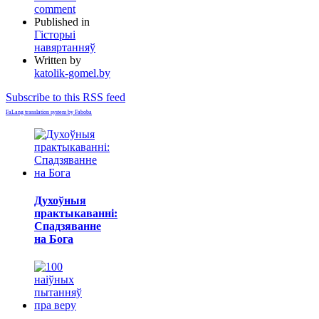
comment
Published in
Гісторыі
навяртанняў
Written by
katolik-gomel.by
Subscribe to this RSS feed
FaLang translation system by Faboba
Духоўныя
практыкаванні:
Спадзяванне
на Бога