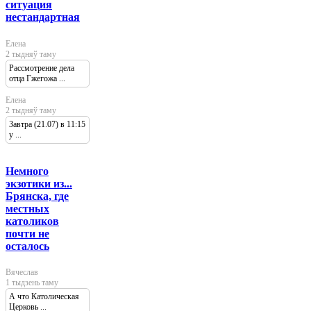
ситуация
нестандартная
Елена
2 тыдняў таму
Рассмотрение дела
отца Гжегожа ...
Елена
2 тыдняў таму
Завтра (21.07) в 11:15
у ...
Немного
экзотики из...
Брянска, где
местных
католиков
почти не
осталось
Вячеслав
1 тыдзень таму
А что Католическая
Церковь ...