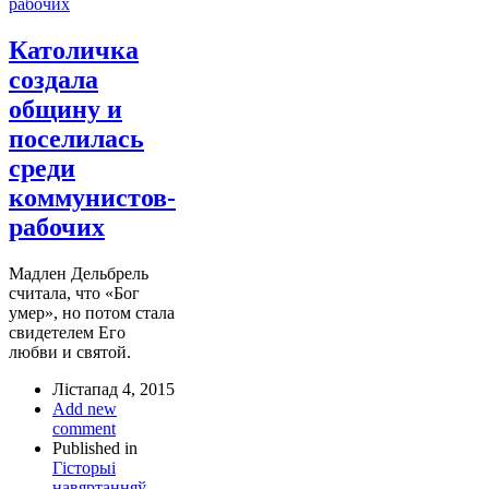
Католичка
создала
общину и
поселилась
среди
коммунистов-
рабочих
Мадлен Дельбрель
считала, что «Бог
умер», но потом стала
свидетелем Его
любви и святой.
Лістапад 4, 2015
Add new
comment
Published in
Гісторыі
навяртанняў