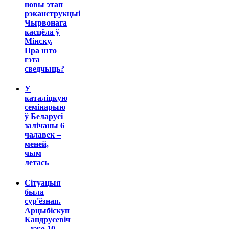
новы этап
рэканструкцыі
Чырвонага
касцёла ў
Мінску.
Пра што
гэта
сведчыць?
У
каталіцкую
семінарыю
ў Беларусі
залічаны 6
чалавек –
меней,
чым
летась
Сітуацыя
была
сур'ёзная.
Арцыбіскуп
Кандрусевіч
– ужо 10