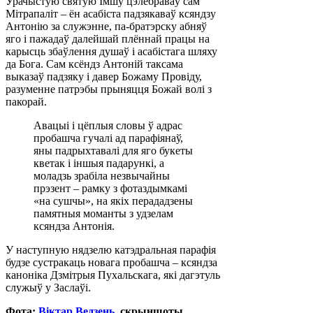
Урачыстую святую Імшу цэлебраваў сам
Мітрапаліт – ён асабіста падзякаваў ксяндзу
Антонію за служэнне, па-братэрску абняў
яго і пажадаў далейшай плённай працы на
карысць збаўлення душаў і асабістага шляху
да Бога. Сам ксёндз Антоній таксама
выказаў падзяку і давер Божаму Провіду,
разуменне патрэбы прыняцця Божай волі з
пакорай.
Авацыі і цёплыя словы ў адрас
пробашча гучалі ад парафіянаў,
яны падрыхтавалі для яго букеты
кветак і іншыя падарункі, а
моладзь зрабіла незвычайны
прэзент – рамку з фотаздымкамі
«на сушчы», на якіх перададзены
памятныя моманты з удзелам
ксяндза Антонія.
У наступную нядзелю катэдральная парафія
будзе сустракаць новага пробашча – ксяндза
каноніка Дзмітрыя Пухальскага, які дагэтуль
служыў у Заслаўі.
Фота:
Віктар Ведзень
, скрыншоты