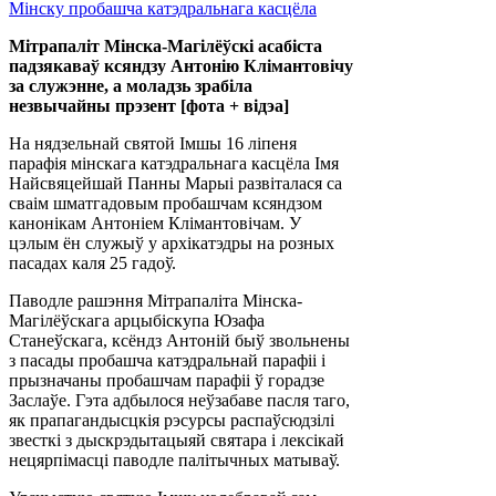
Мітрапаліт Мінска-Магілёўскі асабіста
падзякаваў ксяндзу Антонію Клімантовічу
за служэнне, а моладзь зрабіла
незвычайны прэзент [фота + відэа]
На нядзельнай святой Імшы 16 ліпеня
парафія мінскага катэдральнага касцёла Імя
Найсвяцейшай Панны Марыі развіталася са
сваім шматгадовым пробашчам ксяндзом
канонікам Антоніем Клімантовічам. У
цэлым ён служыў у архікатэдры на розных
пасадах каля 25 гадоў.
Паводле рашэння Мітрапаліта Мінска-
Магілёўскага арцыбіскупа Юзафа
Станеўскага, ксёндз Антоній быў звольнены
з пасады пробашча катэдральнай парафіі і
прызначаны пробашчам парафіі ў горадзе
Заслаўе. Гэта адбылося неўзабаве пасля таго,
як прапагандысцкія рэсурсы распаўсюдзілі
звесткі з дыскрэдытацыяй святара і лексікай
нецярпімасці паводле палітычных матываў.