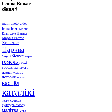
Слова Божае
сёння †
main
photo
video
Бог
Імша
Біблія
Панна
Евангелле
Марыя
Раство
Хрыстос
Царква
біскуп
вера
бацькі
гомель
грахі
грошы
дапамога
дзеці
жыццё
история
канцэрт
касцёл
каталікі
ксёндз
крыж
культура
любоў
малітва
мова