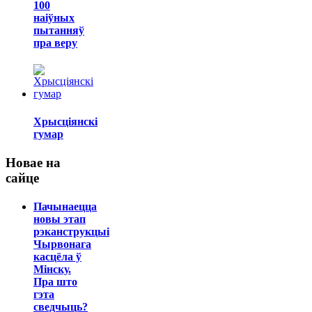
100
наіўных
пытанняў
пра веру
Хрысціянскі
гумар
Новае на
сайце
Пачынаецца
новы этап
рэканструкцыі
Чырвонага
касцёла ў
Мінску.
Пра што
гэта
сведчыць?