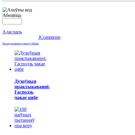
Абнавіць
Адаслаць
JComments
FaLang translation system by Faboba
Духоўныя
практыкаванні:
Гасподзь
чакае цябе