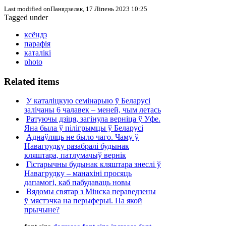
Last modified onПанядзелак, 17 Ліпень 2023 10:25
Tagged under
ксёндз
парафія
каталікі
photo
Related items
У каталіцкую семінарыю ў Беларусі
залічаны 6 чалавек – меней, чым летась
Ратуючы дзіця, загінула верніца ў Уфе.
Яна была ў пілігрымцы ў Беларусі
Аднаўляць не было чаго. Чаму ў
Навагрудку разабралі будынак
кляштара, патлумачыў вернік
Гістарычны будынак кляштара знеслі ў
Навагрудку – манахіні просяць
дапамогі, каб пабудаваць новы
Вядомы святар з Мінска пераведзены
ў мястэчка на перыферыі. Па якой
прычыне?