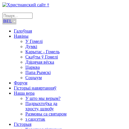
BEL
Галоўная
Навіны
У Гомелі
Думкі
Карытас - Гомель
Скаўты ў Гомелі
Дзіцячая вёска
Царква
Папа Рымскі
Соцыум
Форум
Гісторыі навяртанняў
Наша вера
У што мы верым?
Падрыхтоўка да
хросту, шлюбу
Размовы са святаром
з сацсетак
Гісторыя