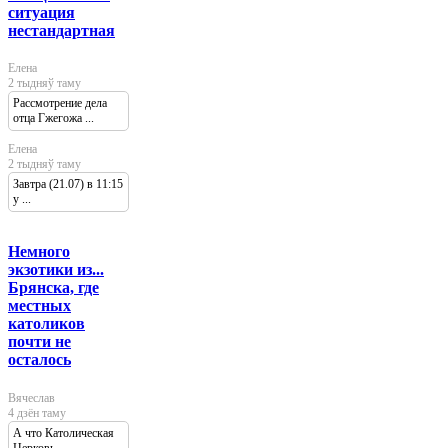
ситуация
нестандартная
Елена
2 тыдняў таму
Рассмотрение дела
отца Гжегожа ...
Елена
2 тыдняў таму
Завтра (21.07) в 11:15
у ...
Немного
экзотики из...
Брянска, где
местных
католиков
почти не
осталось
Вячеслав
4 дзён таму
А что Католическая
Церковь ...