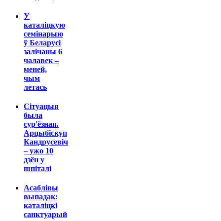
У
каталіцкую
семінарыю
ў Беларусі
залічаны 6
чалавек –
меней,
чым
летась
Сітуацыя
была
сур'ёзная.
Арцыбіскуп
Кандрусевіч
– ужо 10
дзён у
шпіталі
Асаблівы
выпадак:
каталіцкі
санктуарый