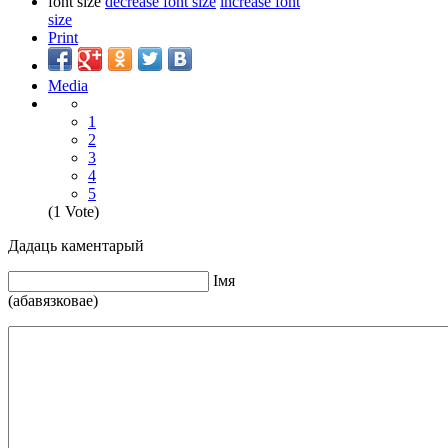
font size
decrease font size
increase font
size
Print
Media
1
2
3
4
5
(1 Vote)
Дадаць каментарый
Iмя
(абавязковае)