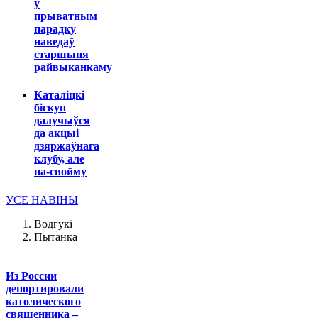
у
прыватным
парадку
наведаў
старшыня
райвыканкаму
Каталіцкі
біскуп
далучыўся
да акцыі
дзяржаўнага
клубу, але
па-свойму
УСЕ НАВІНЫ
Водгукі
Пытанка
Из России
депортировали
католического
священника –