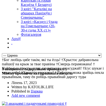
Кароткая гісторыя
Касцёла ў Беларусі
З кнігі "Каталікі на
абшарах Панізоўя і
Севершчыны"
З кнігі «Касцел і ўлада
на Гомельшчыне (20-
30-е гады ХХ ст.)»
Фотагалерэя
Архіў
.
†Бог любіць цябе такім, які ты ёсць! †Хрыстос дабравольна
пайшоў на крыж за твае правіны †Смерць пераможана! †
Найбольш просты шлях да святасці - не асуджай! †Ісус шукае і
З авацыямі і падарункамі праводзілі ў
чакае цябе! †Хрыстос уваскрос! †Д'ябал не можа зрабіць пекла
Мінску пробашча катэдральнага касцёла
прывабным, таму ён робіць прывабнай дарогу туды
Ліпень 17, 2023
Written by KATOLIK.LIFE
Published in
Царква
Add new comment