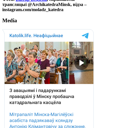
трансляцыі @ArchikatedraMinsk, відэа –
instagram.com/moladz_katedra
Media